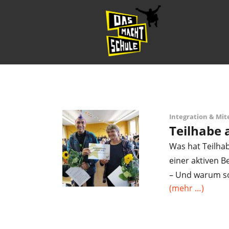
Integration & Mi
Teilhabe 
Was hat Teilha
einer aktiven B
– Und warum so
(mehr …)