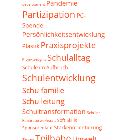
Pandemie
development
Partizipation
PC-
Spende
Persönlichkeitsentwicklung
Praxisprojekte
Plastik
Schulalltag
Projektzeugnis
Schule im Aufbruch
Schulentwicklung
Schulfamilie
Schulleitung
Schultransformation
Schüler-
Soft Skills
Reparaturwerkstatt
Stärkenorientierung
Sponsorenlauf
Teilhabe
Umwelt
Team