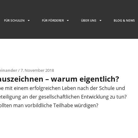
FÜR SCHULEN
FÜR FÖRDERER
ÜBER UNS
BLOG & NEWS
teinander
/ 7. November 2018
auszeichnen – warum eigentlich?
be mit einem erfolgreichen Leben nach der Schule und
eteiligung an der gesellschaftlichen Entwicklung zu tun?
llten man vorbildliche Teilhabe würdigen?