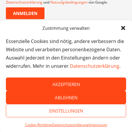
Datenschutzerklärung
und
Nutzungsbedingungen
von Google.
ANMELDEN
Zustimmung verwalten
Essenzielle Cookies sind nötig, andere verbessern die
Website und verarbeiten personenbezogene Daten.
Auswahl jederzeit in den Einstellungen ändern oder
widerrufen. Mehr in unserer
Datenschutzerklärung
.
AKZEPTIEREN
© Das macht Schule 2026 – Das macht Schule haftet
ABLEHNEN
nicht für die Inhalte externer Websites.
EINSTELLUNGEN
Cookie-Richtlinie
Datenschutzerklärung
Impressum