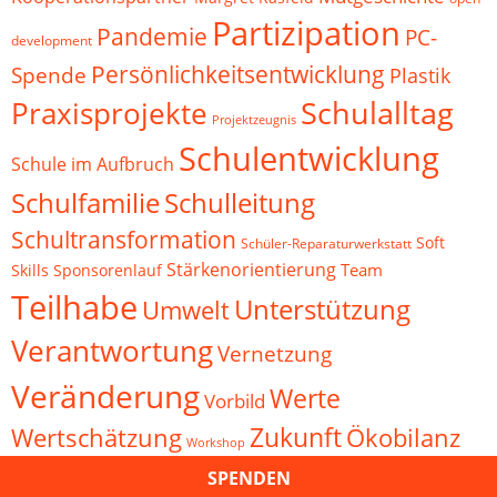
Partizipation
Pandemie
PC-
development
Persönlichkeitsentwicklung
Spende
Plastik
Schulalltag
Praxisprojekte
Projektzeugnis
Schulentwicklung
Schule im Aufbruch
Schulfamilie
Schulleitung
Schultransformation
Soft
Schüler-Reparaturwerkstatt
Stärkenorientierung
Team
Skills
Sponsorenlauf
Teilhabe
Unterstützung
Umwelt
Verantwortung
Vernetzung
Veränderung
Werte
Vorbild
Zukunft
Wertschätzung
Ökobilanz
Workshop
SPENDEN