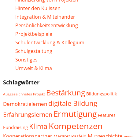
Hinter den Kulissen
Integration & Miteinander
Persönlichkeitsentwicklung
Projektbeispiele
Schulentwicklung & Kollegium
Schulgestaltung
Sonstiges
Umwelt & Klima
Schlagwörter
Bestärkung
Bildungspolitik
Ausgezeichnetes Projekt
digitale Bildung
Demokratielernen
Ermutigung
Erfahrungslernen
Features
Kompetenzen
Klima
Fundraising
Mutgeschichte
Kooperationspartner
Margret Rasfeld
open