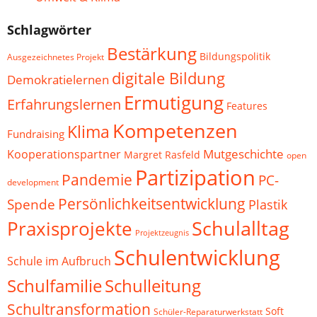
Schlagwörter
Bestärkung
Bildungspolitik
Ausgezeichnetes Projekt
digitale Bildung
Demokratielernen
Ermutigung
Erfahrungslernen
Features
Kompetenzen
Klima
Fundraising
Mutgeschichte
Kooperationspartner
Margret Rasfeld
open
Partizipation
Pandemie
PC-
development
Persönlichkeitsentwicklung
Spende
Plastik
Schulalltag
Praxisprojekte
Projektzeugnis
Schulentwicklung
Schule im Aufbruch
Schulfamilie
Schulleitung
Schultransformation
Soft
Schüler-Reparaturwerkstatt