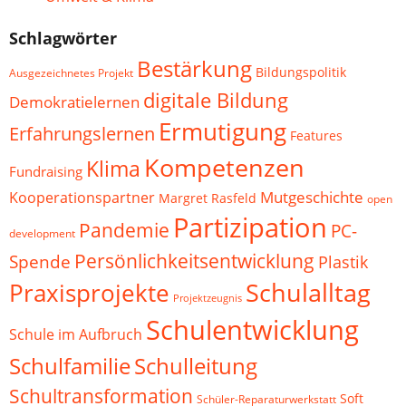
Schlagwörter
Bestärkung
Bildungspolitik
Ausgezeichnetes Projekt
digitale Bildung
Demokratielernen
Ermutigung
Erfahrungslernen
Features
Kompetenzen
Klima
Fundraising
Mutgeschichte
Kooperationspartner
Margret Rasfeld
open
Partizipation
Pandemie
PC-
development
Persönlichkeitsentwicklung
Spende
Plastik
Schulalltag
Praxisprojekte
Projektzeugnis
Schulentwicklung
Schule im Aufbruch
Schulfamilie
Schulleitung
Schultransformation
Soft
Schüler-Reparaturwerkstatt