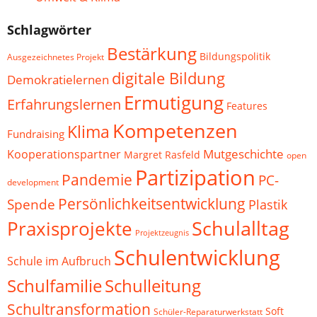
Schlagwörter
Bestärkung
Bildungspolitik
Ausgezeichnetes Projekt
digitale Bildung
Demokratielernen
Ermutigung
Erfahrungslernen
Features
Kompetenzen
Klima
Fundraising
Mutgeschichte
Kooperationspartner
Margret Rasfeld
open
Partizipation
Pandemie
PC-
development
Persönlichkeitsentwicklung
Spende
Plastik
Schulalltag
Praxisprojekte
Projektzeugnis
Schulentwicklung
Schule im Aufbruch
Schulfamilie
Schulleitung
Schultransformation
Soft
Schüler-Reparaturwerkstatt