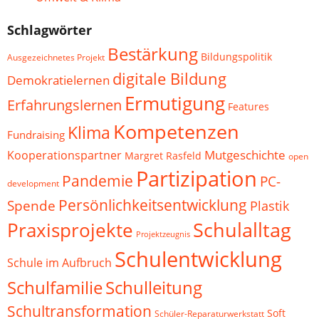
Schlagwörter
Bestärkung
Bildungspolitik
Ausgezeichnetes Projekt
digitale Bildung
Demokratielernen
Ermutigung
Erfahrungslernen
Features
Kompetenzen
Klima
Fundraising
Mutgeschichte
Kooperationspartner
Margret Rasfeld
open
Partizipation
Pandemie
PC-
development
Persönlichkeitsentwicklung
Spende
Plastik
Schulalltag
Praxisprojekte
Projektzeugnis
Schulentwicklung
Schule im Aufbruch
Schulfamilie
Schulleitung
Schultransformation
Soft
Schüler-Reparaturwerkstatt