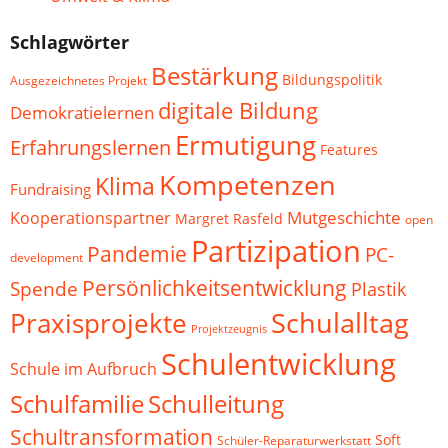
Schlagwörter
Bestärkung
Bildungspolitik
Ausgezeichnetes Projekt
digitale Bildung
Demokratielernen
Ermutigung
Erfahrungslernen
Features
Kompetenzen
Klima
Fundraising
Mutgeschichte
Kooperationspartner
Margret Rasfeld
open
Partizipation
Pandemie
PC-
development
Persönlichkeitsentwicklung
Spende
Plastik
Schulalltag
Praxisprojekte
Projektzeugnis
Schulentwicklung
Schule im Aufbruch
Schulfamilie
Schulleitung
Schultransformation
Soft
Schüler-Reparaturwerkstatt