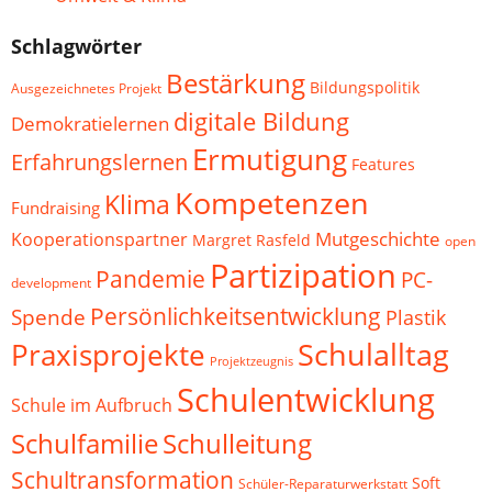
Schlagwörter
Bestärkung
Bildungspolitik
Ausgezeichnetes Projekt
digitale Bildung
Demokratielernen
Ermutigung
Erfahrungslernen
Features
Kompetenzen
Klima
Fundraising
Mutgeschichte
Kooperationspartner
Margret Rasfeld
open
Partizipation
Pandemie
PC-
development
Persönlichkeitsentwicklung
Spende
Plastik
Schulalltag
Praxisprojekte
Projektzeugnis
Schulentwicklung
Schule im Aufbruch
Schulfamilie
Schulleitung
Schultransformation
Soft
Schüler-Reparaturwerkstatt