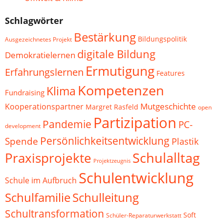
Schlagwörter
Bestärkung
Bildungspolitik
Ausgezeichnetes Projekt
digitale Bildung
Demokratielernen
Ermutigung
Erfahrungslernen
Features
Kompetenzen
Klima
Fundraising
Mutgeschichte
Kooperationspartner
Margret Rasfeld
open
Partizipation
Pandemie
PC-
development
Persönlichkeitsentwicklung
Spende
Plastik
Schulalltag
Praxisprojekte
Projektzeugnis
Schulentwicklung
Schule im Aufbruch
Schulfamilie
Schulleitung
Schultransformation
Soft
Schüler-Reparaturwerkstatt