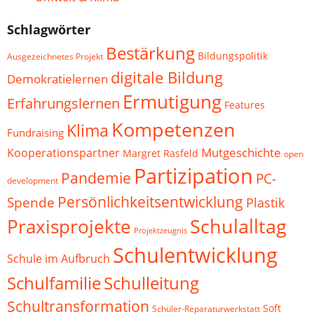
Schlagwörter
Bestärkung
Bildungspolitik
Ausgezeichnetes Projekt
digitale Bildung
Demokratielernen
Ermutigung
Erfahrungslernen
Features
Kompetenzen
Klima
Fundraising
Mutgeschichte
Kooperationspartner
Margret Rasfeld
open
Partizipation
Pandemie
PC-
development
Persönlichkeitsentwicklung
Spende
Plastik
Schulalltag
Praxisprojekte
Projektzeugnis
Schulentwicklung
Schule im Aufbruch
Schulfamilie
Schulleitung
Schultransformation
Soft
Schüler-Reparaturwerkstatt