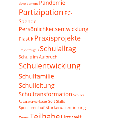
Pandemie
development
Partizipation
PC-
Spende
Persönlichkeitsentwicklung
Praxisprojekte
Plastik
Schulalltag
Projektzeugnis
Schule im Aufbruch
Schulentwicklung
Schulfamilie
Schulleitung
Schultransformation
Schüler-
Soft Skills
Reparaturwerkstatt
Stärkenorientierung
Sponsorenlauf
Teilhabe
Umwelt
Team