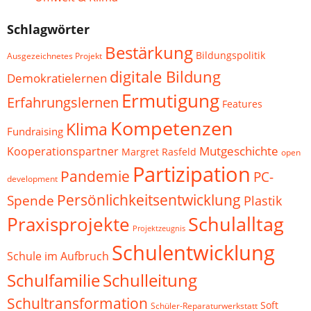
Schlagwörter
Bestärkung
Bildungspolitik
Ausgezeichnetes Projekt
digitale Bildung
Demokratielernen
Ermutigung
Erfahrungslernen
Features
Kompetenzen
Klima
Fundraising
Mutgeschichte
Kooperationspartner
Margret Rasfeld
open
Partizipation
Pandemie
PC-
development
Persönlichkeitsentwicklung
Spende
Plastik
Schulalltag
Praxisprojekte
Projektzeugnis
Schulentwicklung
Schule im Aufbruch
Schulfamilie
Schulleitung
Schultransformation
Soft
Schüler-Reparaturwerkstatt