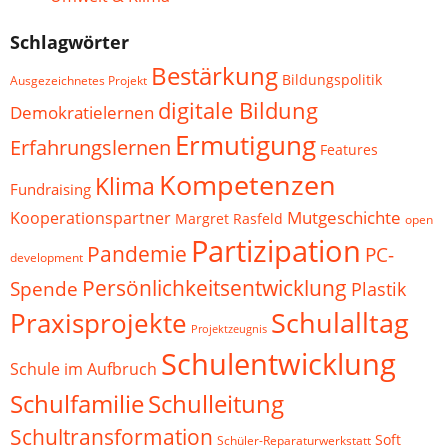
Schlagwörter
Bestärkung
Bildungspolitik
Ausgezeichnetes Projekt
digitale Bildung
Demokratielernen
Ermutigung
Erfahrungslernen
Features
Kompetenzen
Klima
Fundraising
Mutgeschichte
Kooperationspartner
Margret Rasfeld
open
Partizipation
Pandemie
PC-
development
Persönlichkeitsentwicklung
Spende
Plastik
Schulalltag
Praxisprojekte
Projektzeugnis
Schulentwicklung
Schule im Aufbruch
Schulfamilie
Schulleitung
Schultransformation
Soft
Schüler-Reparaturwerkstatt