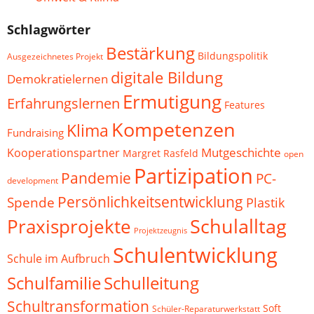
Schlagwörter
Bestärkung
Bildungspolitik
Ausgezeichnetes Projekt
digitale Bildung
Demokratielernen
Ermutigung
Erfahrungslernen
Features
Kompetenzen
Klima
Fundraising
Mutgeschichte
Kooperationspartner
Margret Rasfeld
open
Partizipation
Pandemie
PC-
development
Persönlichkeitsentwicklung
Spende
Plastik
Schulalltag
Praxisprojekte
Projektzeugnis
Schulentwicklung
Schule im Aufbruch
Schulfamilie
Schulleitung
Schultransformation
Soft
Schüler-Reparaturwerkstatt