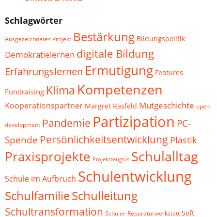
Schlagwörter
Bestärkung
Bildungspolitik
Ausgezeichnetes Projekt
digitale Bildung
Demokratielernen
Ermutigung
Erfahrungslernen
Features
Kompetenzen
Klima
Fundraising
Mutgeschichte
Kooperationspartner
Margret Rasfeld
open
Partizipation
Pandemie
PC-
development
Persönlichkeitsentwicklung
Spende
Plastik
Schulalltag
Praxisprojekte
Projektzeugnis
Schulentwicklung
Schule im Aufbruch
Schulfamilie
Schulleitung
Schultransformation
Soft
Schüler-Reparaturwerkstatt