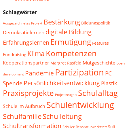
Schlagwörter
Bestärkung
Bildungspolitik
Ausgezeichnetes Projekt
digitale Bildung
Demokratielernen
Ermutigung
Erfahrungslernen
Features
Kompetenzen
Klima
Fundraising
Mutgeschichte
Kooperationspartner
Margret Rasfeld
open
Partizipation
Pandemie
PC-
development
Persönlichkeitsentwicklung
Spende
Plastik
Schulalltag
Praxisprojekte
Projektzeugnis
Schulentwicklung
Schule im Aufbruch
Schulfamilie
Schulleitung
Schultransformation
Soft
Schüler-Reparaturwerkstatt