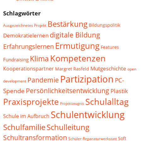
Schlagwörter
Bestärkung
Bildungspolitik
Ausgezeichnetes Projekt
digitale Bildung
Demokratielernen
Ermutigung
Erfahrungslernen
Features
Kompetenzen
Klima
Fundraising
Mutgeschichte
Kooperationspartner
Margret Rasfeld
open
Partizipation
Pandemie
PC-
development
Persönlichkeitsentwicklung
Spende
Plastik
Schulalltag
Praxisprojekte
Projektzeugnis
Schulentwicklung
Schule im Aufbruch
Schulfamilie
Schulleitung
Schultransformation
Soft
Schüler-Reparaturwerkstatt