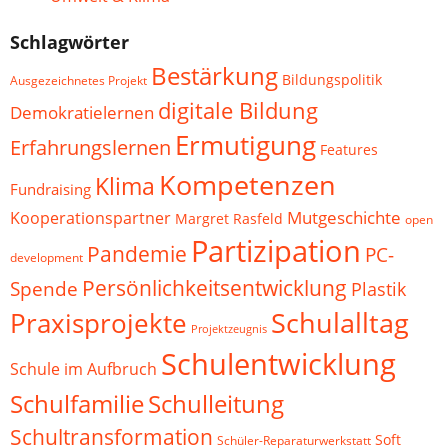
Schlagwörter
Bestärkung
Bildungspolitik
Ausgezeichnetes Projekt
digitale Bildung
Demokratielernen
Ermutigung
Erfahrungslernen
Features
Kompetenzen
Klima
Fundraising
Mutgeschichte
Kooperationspartner
Margret Rasfeld
open
Partizipation
Pandemie
PC-
development
Persönlichkeitsentwicklung
Spende
Plastik
Schulalltag
Praxisprojekte
Projektzeugnis
Schulentwicklung
Schule im Aufbruch
Schulfamilie
Schulleitung
Schultransformation
Soft
Schüler-Reparaturwerkstatt