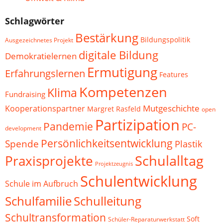
Schlagwörter
Bestärkung
Bildungspolitik
Ausgezeichnetes Projekt
digitale Bildung
Demokratielernen
Ermutigung
Erfahrungslernen
Features
Kompetenzen
Klima
Fundraising
Mutgeschichte
Kooperationspartner
Margret Rasfeld
open
Partizipation
Pandemie
PC-
development
Persönlichkeitsentwicklung
Spende
Plastik
Schulalltag
Praxisprojekte
Projektzeugnis
Schulentwicklung
Schule im Aufbruch
Schulfamilie
Schulleitung
Schultransformation
Soft
Schüler-Reparaturwerkstatt