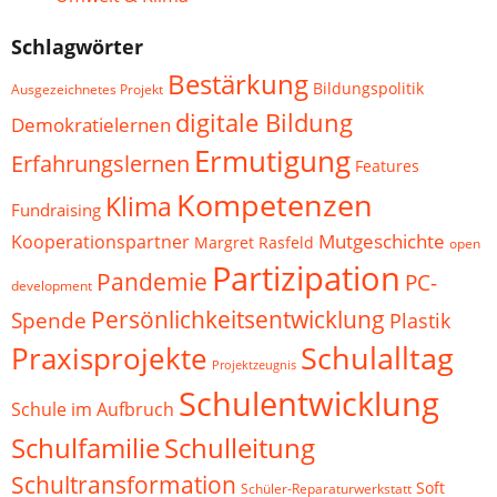
Schlagwörter
Bestärkung
Bildungspolitik
Ausgezeichnetes Projekt
digitale Bildung
Demokratielernen
Ermutigung
Erfahrungslernen
Features
Kompetenzen
Klima
Fundraising
Mutgeschichte
Kooperationspartner
Margret Rasfeld
open
Partizipation
Pandemie
PC-
development
Persönlichkeitsentwicklung
Spende
Plastik
Schulalltag
Praxisprojekte
Projektzeugnis
Schulentwicklung
Schule im Aufbruch
Schulfamilie
Schulleitung
Schultransformation
Soft
Schüler-Reparaturwerkstatt