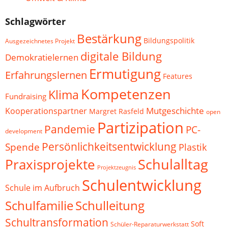
Schlagwörter
Bestärkung
Bildungspolitik
Ausgezeichnetes Projekt
digitale Bildung
Demokratielernen
Ermutigung
Erfahrungslernen
Features
Kompetenzen
Klima
Fundraising
Mutgeschichte
Kooperationspartner
Margret Rasfeld
open
Partizipation
Pandemie
PC-
development
Persönlichkeitsentwicklung
Spende
Plastik
Schulalltag
Praxisprojekte
Projektzeugnis
Schulentwicklung
Schule im Aufbruch
Schulfamilie
Schulleitung
Schultransformation
Soft
Schüler-Reparaturwerkstatt