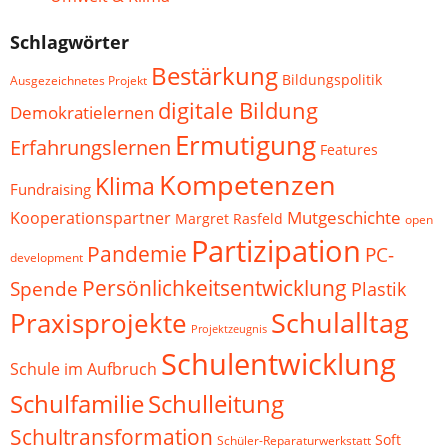
Schlagwörter
Bestärkung
Bildungspolitik
Ausgezeichnetes Projekt
digitale Bildung
Demokratielernen
Ermutigung
Erfahrungslernen
Features
Kompetenzen
Klima
Fundraising
Mutgeschichte
Kooperationspartner
Margret Rasfeld
open
Partizipation
Pandemie
PC-
development
Persönlichkeitsentwicklung
Spende
Plastik
Schulalltag
Praxisprojekte
Projektzeugnis
Schulentwicklung
Schule im Aufbruch
Schulfamilie
Schulleitung
Schultransformation
Soft
Schüler-Reparaturwerkstatt