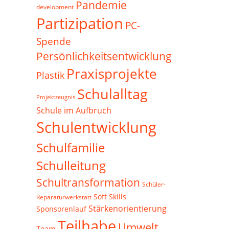
Pandemie
development
Partizipation
PC-
Spende
Persönlichkeitsentwicklung
Praxisprojekte
Plastik
Schulalltag
Projektzeugnis
Schule im Aufbruch
Schulentwicklung
Schulfamilie
Schulleitung
Schultransformation
Schüler-
Soft Skills
Reparaturwerkstatt
Stärkenorientierung
Sponsorenlauf
Teilhabe
Umwelt
Team