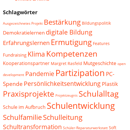
Schlagwörter
Bestärkung
Bildungspolitik
Ausgezeichnetes Projekt
digitale Bildung
Demokratielernen
Ermutigung
Erfahrungslernen
Features
Kompetenzen
Klima
Fundraising
Mutgeschichte
Kooperationspartner
Margret Rasfeld
open
Partizipation
Pandemie
PC-
development
Persönlichkeitsentwicklung
Spende
Plastik
Schulalltag
Praxisprojekte
Projektzeugnis
Schulentwicklung
Schule im Aufbruch
Schulfamilie
Schulleitung
Schultransformation
Soft
Schüler-Reparaturwerkstatt