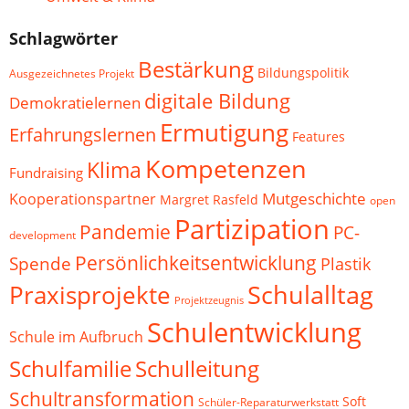
Schlagwörter
Bestärkung
Bildungspolitik
Ausgezeichnetes Projekt
digitale Bildung
Demokratielernen
Ermutigung
Erfahrungslernen
Features
Kompetenzen
Klima
Fundraising
Mutgeschichte
Kooperationspartner
Margret Rasfeld
open
Partizipation
Pandemie
PC-
development
Persönlichkeitsentwicklung
Spende
Plastik
Schulalltag
Praxisprojekte
Projektzeugnis
Schulentwicklung
Schule im Aufbruch
Schulfamilie
Schulleitung
Schultransformation
Soft
Schüler-Reparaturwerkstatt