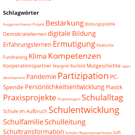
Schlagwörter
Bestärkung
Bildungspolitik
Ausgezeichnetes Projekt
digitale Bildung
Demokratielernen
Ermutigung
Erfahrungslernen
Features
Kompetenzen
Klima
Fundraising
Mutgeschichte
Kooperationspartner
Margret Rasfeld
open
Partizipation
Pandemie
PC-
development
Persönlichkeitsentwicklung
Spende
Plastik
Schulalltag
Praxisprojekte
Projektzeugnis
Schulentwicklung
Schule im Aufbruch
Schulfamilie
Schulleitung
Schultransformation
Soft
Schüler-Reparaturwerkstatt