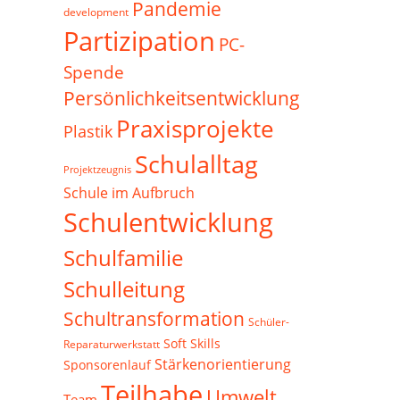
Pandemie
development
Partizipation
PC-
Spende
Persönlichkeitsentwicklung
Praxisprojekte
Plastik
Schulalltag
Projektzeugnis
Schule im Aufbruch
Schulentwicklung
Schulfamilie
Schulleitung
Schultransformation
Schüler-
Soft Skills
Reparaturwerkstatt
Stärkenorientierung
Sponsorenlauf
Teilhabe
Umwelt
Team