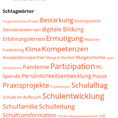
Schlagwörter
Bestärkung
Bildungspolitik
Ausgezeichnetes Projekt
digitale Bildung
Demokratielernen
Ermutigung
Erfahrungslernen
Features
Kompetenzen
Klima
Fundraising
Mutgeschichte
Kooperationspartner
Margret Rasfeld
open
Partizipation
Pandemie
PC-
development
Persönlichkeitsentwicklung
Spende
Plastik
Schulalltag
Praxisprojekte
Projektzeugnis
Schulentwicklung
Schule im Aufbruch
Schulfamilie
Schulleitung
Schultransformation
Soft
Schüler-Reparaturwerkstatt