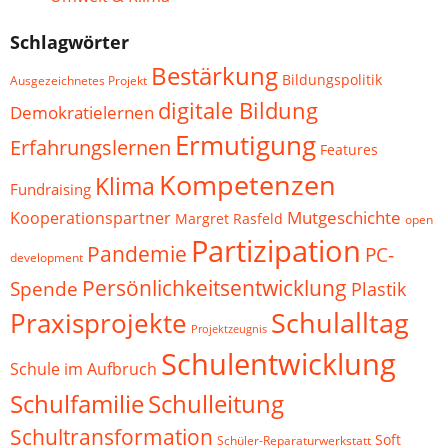
Schlagwörter
Bestärkung
Bildungspolitik
Ausgezeichnetes Projekt
digitale Bildung
Demokratielernen
Ermutigung
Erfahrungslernen
Features
Kompetenzen
Klima
Fundraising
Mutgeschichte
Kooperationspartner
Margret Rasfeld
open
Partizipation
Pandemie
PC-
development
Persönlichkeitsentwicklung
Spende
Plastik
Schulalltag
Praxisprojekte
Projektzeugnis
Schulentwicklung
Schule im Aufbruch
Schulfamilie
Schulleitung
Schultransformation
Soft
Schüler-Reparaturwerkstatt