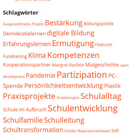
Schlagwörter
Bestärkung
Bildungspolitik
Ausgezeichnetes Projekt
digitale Bildung
Demokratielernen
Ermutigung
Erfahrungslernen
Features
Kompetenzen
Klima
Fundraising
Mutgeschichte
Kooperationspartner
Margret Rasfeld
open
Partizipation
Pandemie
PC-
development
Persönlichkeitsentwicklung
Spende
Plastik
Schulalltag
Praxisprojekte
Projektzeugnis
Schulentwicklung
Schule im Aufbruch
Schulfamilie
Schulleitung
Schultransformation
Soft
Schüler-Reparaturwerkstatt