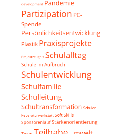
Pandemie
development
Partizipation
PC-
Spende
Persönlichkeitsentwicklung
Praxisprojekte
Plastik
Schulalltag
Projektzeugnis
Schule im Aufbruch
Schulentwicklung
Schulfamilie
Schulleitung
Schultransformation
Schüler-
Soft Skills
Reparaturwerkstatt
Stärkenorientierung
Sponsorenlauf
Teilhabe
Umwelt
Team