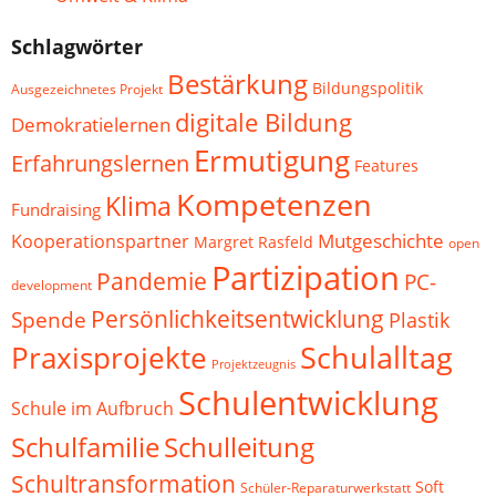
Schlagwörter
Bestärkung
Bildungspolitik
Ausgezeichnetes Projekt
digitale Bildung
Demokratielernen
Ermutigung
Erfahrungslernen
Features
Kompetenzen
Klima
Fundraising
Mutgeschichte
Kooperationspartner
Margret Rasfeld
open
Partizipation
Pandemie
PC-
development
Persönlichkeitsentwicklung
Spende
Plastik
Schulalltag
Praxisprojekte
Projektzeugnis
Schulentwicklung
Schule im Aufbruch
Schulfamilie
Schulleitung
Schultransformation
Soft
Schüler-Reparaturwerkstatt