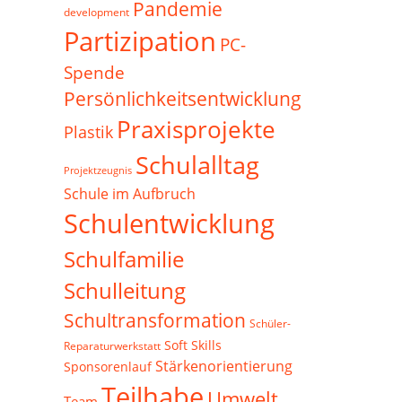
Pandemie
development
Partizipation
PC-
Spende
Persönlichkeitsentwicklung
Praxisprojekte
Plastik
Schulalltag
Projektzeugnis
Schule im Aufbruch
Schulentwicklung
Schulfamilie
Schulleitung
Schultransformation
Schüler-
Soft Skills
Reparaturwerkstatt
Stärkenorientierung
Sponsorenlauf
Teilhabe
Umwelt
Team