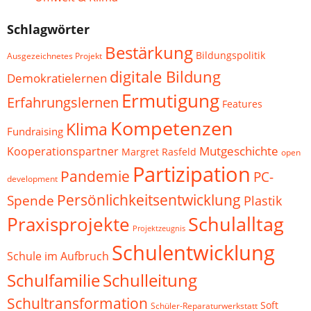
Schlagwörter
Bestärkung
Bildungspolitik
Ausgezeichnetes Projekt
digitale Bildung
Demokratielernen
Ermutigung
Erfahrungslernen
Features
Kompetenzen
Klima
Fundraising
Mutgeschichte
Kooperationspartner
Margret Rasfeld
open
Partizipation
Pandemie
PC-
development
Persönlichkeitsentwicklung
Spende
Plastik
Schulalltag
Praxisprojekte
Projektzeugnis
Schulentwicklung
Schule im Aufbruch
Schulfamilie
Schulleitung
Schultransformation
Soft
Schüler-Reparaturwerkstatt