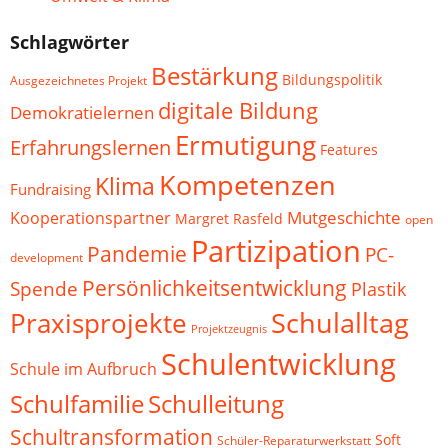
Schlagwörter
Bestärkung
Bildungspolitik
Ausgezeichnetes Projekt
digitale Bildung
Demokratielernen
Ermutigung
Erfahrungslernen
Features
Kompetenzen
Klima
Fundraising
Mutgeschichte
Kooperationspartner
Margret Rasfeld
open
Partizipation
Pandemie
PC-
development
Persönlichkeitsentwicklung
Spende
Plastik
Schulalltag
Praxisprojekte
Projektzeugnis
Schulentwicklung
Schule im Aufbruch
Schulfamilie
Schulleitung
Schultransformation
Soft
Schüler-Reparaturwerkstatt