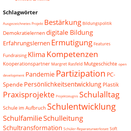
Schlagwörter
Bestärkung
Bildungspolitik
Ausgezeichnetes Projekt
digitale Bildung
Demokratielernen
Ermutigung
Erfahrungslernen
Features
Kompetenzen
Klima
Fundraising
Mutgeschichte
Kooperationspartner
Margret Rasfeld
open
Partizipation
Pandemie
PC-
development
Persönlichkeitsentwicklung
Spende
Plastik
Schulalltag
Praxisprojekte
Projektzeugnis
Schulentwicklung
Schule im Aufbruch
Schulfamilie
Schulleitung
Schultransformation
Soft
Schüler-Reparaturwerkstatt