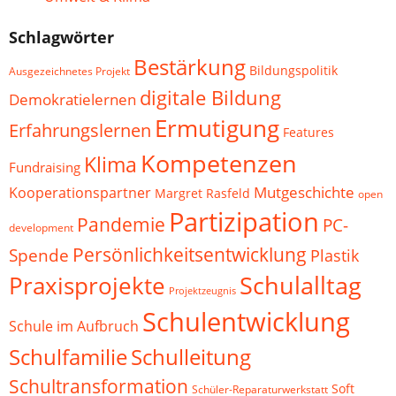
Schlagwörter
Bestärkung
Bildungspolitik
Ausgezeichnetes Projekt
digitale Bildung
Demokratielernen
Ermutigung
Erfahrungslernen
Features
Kompetenzen
Klima
Fundraising
Mutgeschichte
Kooperationspartner
Margret Rasfeld
open
Partizipation
Pandemie
PC-
development
Persönlichkeitsentwicklung
Spende
Plastik
Schulalltag
Praxisprojekte
Projektzeugnis
Schulentwicklung
Schule im Aufbruch
Schulfamilie
Schulleitung
Schultransformation
Soft
Schüler-Reparaturwerkstatt