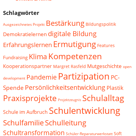
Schlagwörter
Bestärkung
Bildungspolitik
Ausgezeichnetes Projekt
digitale Bildung
Demokratielernen
Ermutigung
Erfahrungslernen
Features
Kompetenzen
Klima
Fundraising
Mutgeschichte
Kooperationspartner
Margret Rasfeld
open
Partizipation
Pandemie
PC-
development
Persönlichkeitsentwicklung
Spende
Plastik
Schulalltag
Praxisprojekte
Projektzeugnis
Schulentwicklung
Schule im Aufbruch
Schulfamilie
Schulleitung
Schultransformation
Soft
Schüler-Reparaturwerkstatt