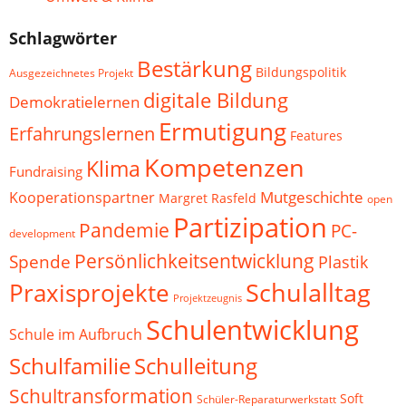
Schlagwörter
Bestärkung
Bildungspolitik
Ausgezeichnetes Projekt
digitale Bildung
Demokratielernen
Ermutigung
Erfahrungslernen
Features
Kompetenzen
Klima
Fundraising
Mutgeschichte
Kooperationspartner
Margret Rasfeld
open
Partizipation
Pandemie
PC-
development
Persönlichkeitsentwicklung
Spende
Plastik
Schulalltag
Praxisprojekte
Projektzeugnis
Schulentwicklung
Schule im Aufbruch
Schulfamilie
Schulleitung
Schultransformation
Soft
Schüler-Reparaturwerkstatt