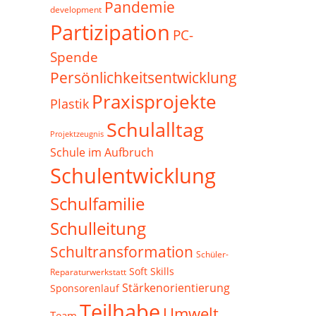
Pandemie
development
Partizipation
PC-
Spende
Persönlichkeitsentwicklung
Praxisprojekte
Plastik
Schulalltag
Projektzeugnis
Schule im Aufbruch
Schulentwicklung
Schulfamilie
Schulleitung
Schultransformation
Schüler-
Soft Skills
Reparaturwerkstatt
Stärkenorientierung
Sponsorenlauf
Teilhabe
Umwelt
Team