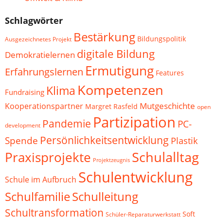
Schlagwörter
Bestärkung
Bildungspolitik
Ausgezeichnetes Projekt
digitale Bildung
Demokratielernen
Ermutigung
Erfahrungslernen
Features
Kompetenzen
Klima
Fundraising
Mutgeschichte
Kooperationspartner
Margret Rasfeld
open
Partizipation
Pandemie
PC-
development
Persönlichkeitsentwicklung
Spende
Plastik
Schulalltag
Praxisprojekte
Projektzeugnis
Schulentwicklung
Schule im Aufbruch
Schulfamilie
Schulleitung
Schultransformation
Soft
Schüler-Reparaturwerkstatt