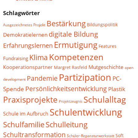
Schlagwörter
Bestärkung
Bildungspolitik
Ausgezeichnetes Projekt
digitale Bildung
Demokratielernen
Ermutigung
Erfahrungslernen
Features
Kompetenzen
Klima
Fundraising
Mutgeschichte
Kooperationspartner
Margret Rasfeld
open
Partizipation
Pandemie
PC-
development
Persönlichkeitsentwicklung
Spende
Plastik
Schulalltag
Praxisprojekte
Projektzeugnis
Schulentwicklung
Schule im Aufbruch
Schulfamilie
Schulleitung
Schultransformation
Soft
Schüler-Reparaturwerkstatt