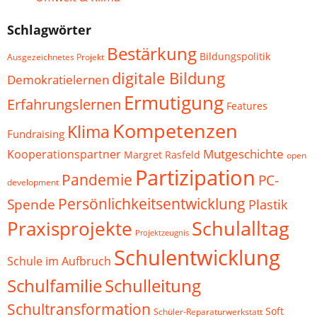
Schlagwörter
Bestärkung
Bildungspolitik
Ausgezeichnetes Projekt
digitale Bildung
Demokratielernen
Ermutigung
Erfahrungslernen
Features
Kompetenzen
Klima
Fundraising
Mutgeschichte
Kooperationspartner
Margret Rasfeld
open
Partizipation
Pandemie
PC-
development
Persönlichkeitsentwicklung
Spende
Plastik
Schulalltag
Praxisprojekte
Projektzeugnis
Schulentwicklung
Schule im Aufbruch
Schulfamilie
Schulleitung
Schultransformation
Soft
Schüler-Reparaturwerkstatt