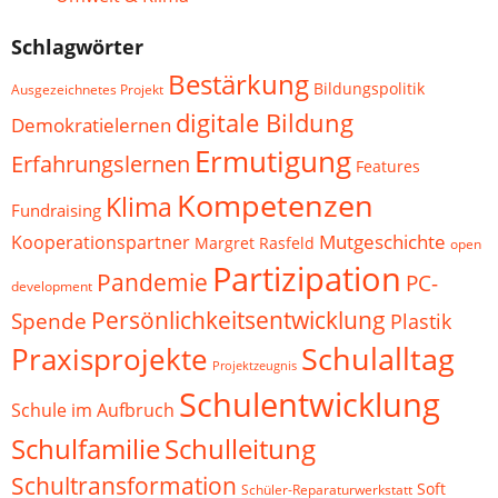
Schlagwörter
Bestärkung
Bildungspolitik
Ausgezeichnetes Projekt
digitale Bildung
Demokratielernen
Ermutigung
Erfahrungslernen
Features
Kompetenzen
Klima
Fundraising
Mutgeschichte
Kooperationspartner
Margret Rasfeld
open
Partizipation
Pandemie
PC-
development
Persönlichkeitsentwicklung
Spende
Plastik
Schulalltag
Praxisprojekte
Projektzeugnis
Schulentwicklung
Schule im Aufbruch
Schulfamilie
Schulleitung
Schultransformation
Soft
Schüler-Reparaturwerkstatt