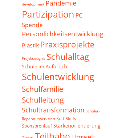
Pandemie
development
Partizipation
PC-
Spende
Persönlichkeitsentwicklung
Praxisprojekte
Plastik
Schulalltag
Projektzeugnis
Schule im Aufbruch
Schulentwicklung
Schulfamilie
Schulleitung
Schultransformation
Schüler-
Soft Skills
Reparaturwerkstatt
Stärkenorientierung
Sponsorenlauf
Teilhabe
Umwelt
Team