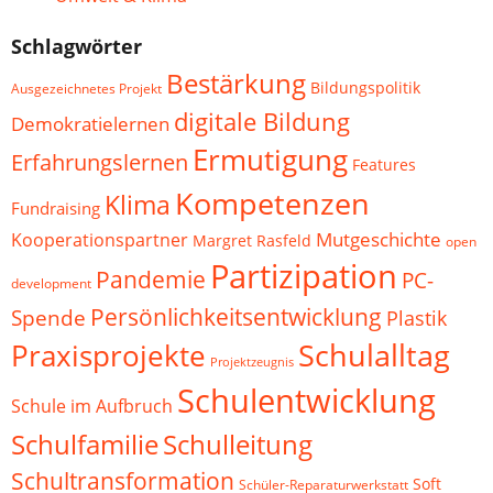
Schlagwörter
Bestärkung
Bildungspolitik
Ausgezeichnetes Projekt
digitale Bildung
Demokratielernen
Ermutigung
Erfahrungslernen
Features
Kompetenzen
Klima
Fundraising
Mutgeschichte
Kooperationspartner
Margret Rasfeld
open
Partizipation
Pandemie
PC-
development
Persönlichkeitsentwicklung
Spende
Plastik
Schulalltag
Praxisprojekte
Projektzeugnis
Schulentwicklung
Schule im Aufbruch
Schulfamilie
Schulleitung
Schultransformation
Soft
Schüler-Reparaturwerkstatt