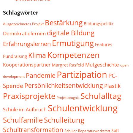
Schlagwörter
Bestärkung
Bildungspolitik
Ausgezeichnetes Projekt
digitale Bildung
Demokratielernen
Ermutigung
Erfahrungslernen
Features
Kompetenzen
Klima
Fundraising
Mutgeschichte
Kooperationspartner
Margret Rasfeld
open
Partizipation
Pandemie
PC-
development
Persönlichkeitsentwicklung
Spende
Plastik
Schulalltag
Praxisprojekte
Projektzeugnis
Schulentwicklung
Schule im Aufbruch
Schulfamilie
Schulleitung
Schultransformation
Soft
Schüler-Reparaturwerkstatt