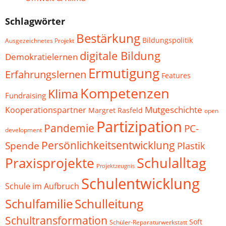
Schlagwörter
Bestärkung
Bildungspolitik
Ausgezeichnetes Projekt
digitale Bildung
Demokratielernen
Ermutigung
Erfahrungslernen
Features
Kompetenzen
Klima
Fundraising
Mutgeschichte
Kooperationspartner
Margret Rasfeld
open
Partizipation
Pandemie
PC-
development
Persönlichkeitsentwicklung
Spende
Plastik
Schulalltag
Praxisprojekte
Projektzeugnis
Schulentwicklung
Schule im Aufbruch
Schulfamilie
Schulleitung
Schultransformation
Soft
Schüler-Reparaturwerkstatt