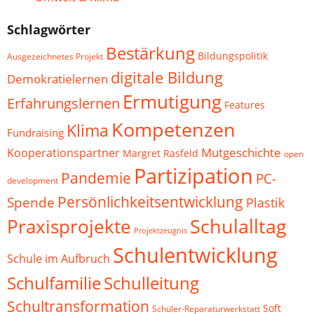
Schlagwörter
Bestärkung
Bildungspolitik
Ausgezeichnetes Projekt
digitale Bildung
Demokratielernen
Ermutigung
Erfahrungslernen
Features
Kompetenzen
Klima
Fundraising
Mutgeschichte
Kooperationspartner
Margret Rasfeld
open
Partizipation
Pandemie
PC-
development
Persönlichkeitsentwicklung
Spende
Plastik
Schulalltag
Praxisprojekte
Projektzeugnis
Schulentwicklung
Schule im Aufbruch
Schulfamilie
Schulleitung
Schultransformation
Soft
Schüler-Reparaturwerkstatt