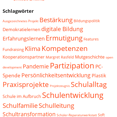
Schlagwörter
Bestärkung
Bildungspolitik
Ausgezeichnetes Projekt
digitale Bildung
Demokratielernen
Ermutigung
Erfahrungslernen
Features
Kompetenzen
Klima
Fundraising
Mutgeschichte
Kooperationspartner
Margret Rasfeld
open
Partizipation
Pandemie
PC-
development
Persönlichkeitsentwicklung
Spende
Plastik
Schulalltag
Praxisprojekte
Projektzeugnis
Schulentwicklung
Schule im Aufbruch
Schulfamilie
Schulleitung
Schultransformation
Soft
Schüler-Reparaturwerkstatt